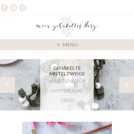
MENU
LOCHMUSTER
MIT HALBEN
STÄBCHEN
GEHÄKELTE
ANLEITUNG FÜR
ALPAKAWOLLE
MYTH-BUSTER
MISTELZWEIGE
DAS IST DRAN AM
IST WOLLE NUR
EIN
ANLEITUNG FÜR
FÜR DEN WINTER
FASERTREND
LOCHMUSTER
WINTERLICHE
GEEIGNET?
2024
IDEAL FÜR
DEKO
JACKEN UND
PULLOVER