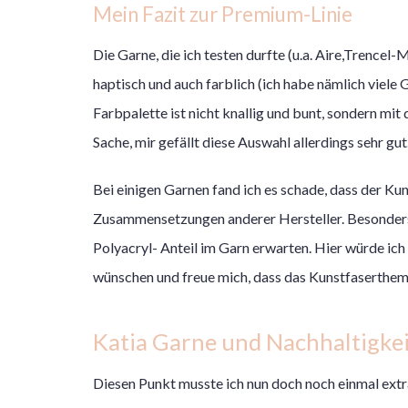
Mein Fazit zur Premium-Linie
Die Garne, die ich testen durfte (u.a. Aire,Trencel-
haptisch und auch farblich (ich habe nämlich vie
Farbpalette ist nicht knallig und bunt, sondern mi
Sache, mir gefällt diese Auswahl allerdings sehr gut
Bei einigen Garnen fand ich es schade, dass der Kun
Zusammensetzungen anderer Hersteller. Besonders 
Polyacryl- Anteil im Garn erwarten. Hier würde ich
wünschen und freue mich, dass das Kunstfaserthema
Katia Garne und Nachhaltigke
Diesen Punkt musste ich nun doch noch einmal extr