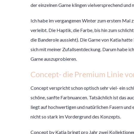
der einzelnen Garne klingen vielversprechend und
Ich habe im vergangenen Winter zum erstem Mal z
verleibt. Die Haptik, die Farbe, bis hin zum schlich
die Banderole aussieht). Die Garne von Katia hatte 
sich mit meiner Zufallsentdeckung. Darum habe ich
Garne auszuprobieren.
Concept- die Premium Linie vo
Concept verspricht schon optisch sehr viel- ein sc
schöne, sanfte Farbnuancen. Tatsächlich ist das auc
liegt auf hochwertigen und natürlichen Fasern und e
nicht so stark im Vordergrund des Konzepts.
Concept by Katia bringt pro Jahr zwei Kollektio