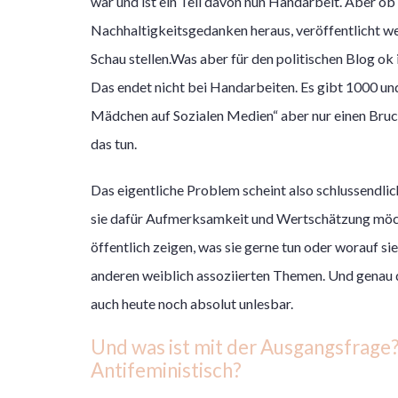
war und ist ein Teil davon nun Handarbeit. Aber ob
Nachhaltigkeitsgedanken heraus, veröffentlicht we
Schau stellen.Was aber für den politischen Blog ok
Das endet nicht bei Handarbeiten. Es gibt 1000 und
Mädchen auf Sozialen Medien“ aber nur einen Bruc
das tun.
Das eigentliche Problem scheint also schlussendlic
sie dafür Aufmerksamkeit und Wertschätzung möch
öffentlich zeigen, was sie gerne tun oder worauf sie
anderen weiblich assoziierten Themen. Und genau 
auch heute noch absolut unlesbar.
Und was ist mit der Ausgangsfrage?
Antifeministisch?