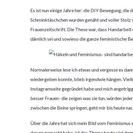
Es ist nun einige Jahre her: die DIY Bewegung, die 
Schminktäschchen wurden genäht und voller Stolz ve
Frauenzeitschrift. Die These war, dass Handarbeit
dämlich sei und sowieso die ganze feministische 
Normalerweise lese ich etwas und vergesse es dann 
wiedergeben konnte, blieb irgendwie hängen. Viell
Instagramseite gegründet habe und mich angetrigg
besser Frauen- die zeigen was sie tun, würden jed
zwischen die Beine springen, geht mir bis heute nac
Über die Jahre hat sich mein Bild vom Feminismus
darum gemacht habe, ist das Thema heute viel dom