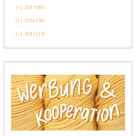
[+]
2017 (86)
[+]
2016 (38)
[+]
2015 (17)