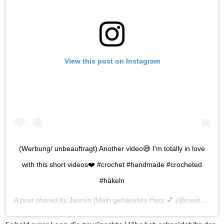
View this post on Instagram
(Werbung/ unbeauftragt) Another video😅 I'm totally in love
with this short videos❤️ #crochet #handmade #crocheted
#häkeln
A post shared by
Jasmin |Mein gehäkeltes Herz 💕
(@meingehaekeltesherz) on