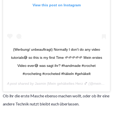
View this post on Instagram
(Werbung/ unbeauftragt) Normally I don't do any video
tutorials😅 so this is my first Time 🌱🌱🌱🌱🌱 Mein erstes
Video ever😅 was sagt ihr? #handmade #crochet
#crocheting #crocheted #häkeln #gehäkelt
A post shared by
Jasmin |Mein gehäkeltes Herz 💕
(@meingehaekeltesherz) on
Ob ihr die erste Masche ebenso machen wollt, oder ob ihr eine
andere Technik nutzt bleibt euch überlassen.