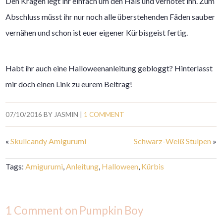
Den Kragen legt ihr einfach um den Hals und vernotet ihn. Zum
Abschluss müsst ihr nur noch alle überstehenden Fäden sauber
vernähen und schon ist euer eigener Kürbisgeist fertig.
Habt ihr auch eine Halloweenanleitung gebloggt? Hinterlasst
mir doch einen Link zu eurem Beitrag!
07/10/2016
BY
JASMIN
|
1 COMMENT
«
Skullcandy Amigurumi
Schwarz-Weiß Stulpen
»
Tags:
Amigurumi
,
Anleitung
,
Halloween
,
Kürbis
1 Comment on Pumpkin Boy