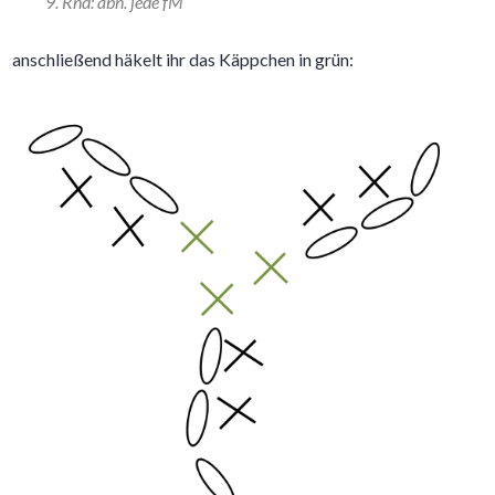
9. Rnd: abn. jede fM
anschließend häkelt ihr das Käppchen in grün: