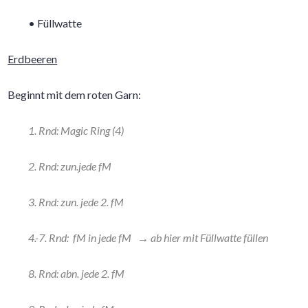
• Füllwatte
Erdbeeren
Beginnt mit dem roten Garn:
1. Rnd: Magic Ring (4)
2. Rnd: zun.jede fM
3. Rnd: zun. jede 2. fM
4.-7. Rnd: fM in jede fM → ab hier mit Füllwatte füllen
8. Rnd: abn. jede 2. fM