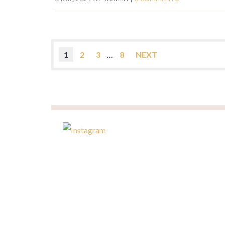
1
2
3
…
8
NEXT